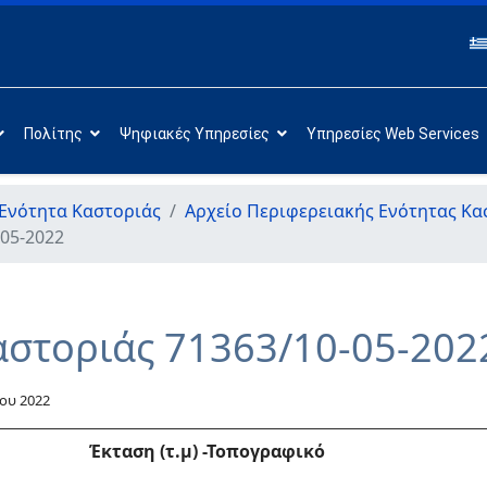
Πολίτης
Ψηφιακές Υπηρεσίες
Υπηρεσίες Web Services
Ενότητα Καστοριάς
Αρχείο Περιφερειακής Ενότητας Κα
-05-2022
αστοριάς 71363/10-05-202
ου 2022
Έκταση (τ.μ)
-Τοπογραφικό