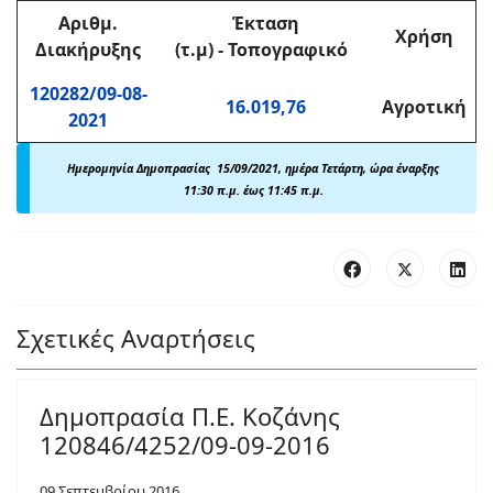
Αριθμ
.
Έκταση
Χρήση
Διακήρυξης
(τ.μ)
-
Τοπογραφικό
120282/09-08-
16.019,76
Αγροτική
2021
Ημερομηνία Δημοπρασίας 15/09/2021, ημέρα Τετάρτη, ώρα έναρξης
11:30 π.μ. έως 11:45 π.μ.
Σχετικές Αναρτήσεις
Δημοπρασία Π.Ε. Κοζάνης
120846/4252/09-09-2016
09 Σεπτεμβρίου 2016