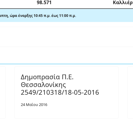
98.571
Καλλιέρ
μπτη,
ώρα έναρξης 10:45 π
.
μ. έως 11:00 π
.
μ.
Δημοπρασία Π.Ε.
Θεσσαλονίκης
2549/210318/18-05-2016
24 Μαΐου 2016