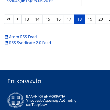
359043(4615)/06-06-2019
13
14
15
16
17
18
19
20
Atom RSS Feed
RSS Syndicate 2.0 Feed
Επικοινωνία