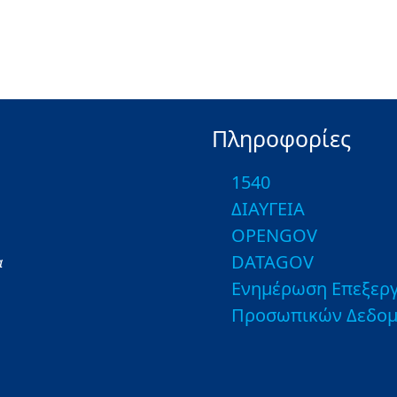
Πληροφορίες
1540
ΔΙΑΥΓΕΙΑ
OPENGOV
DATAGOV
α
Ενημέρωση Επεξεργ
Προσωπικών Δεδο