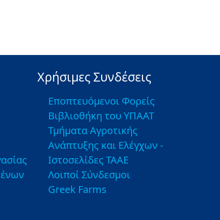
Χρήσιμες Συνδέσεις
Εποπτευόμενοι Φορείς
Βιβλιοθήκη του ΥΠΑΑΤ
Τμήματα Αγροτικής
Ανάπτυξης και Ελέγχων -
ασίας
Ιστοσελίδες ΤΑΑΕ
μένων
Λοιποί Σύνδεσμοι
Greek Farms