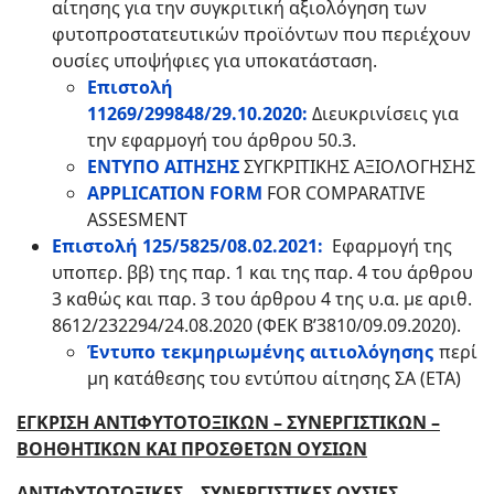
αίτησης για την συγκριτική αξιολόγηση
των
φυτοπροστατευτικών προϊόντων που περιέχουν
ουσίες υποψήφιες για υποκατάσταση.
Επιστολή
11269/299848/29.10.2020:
Διευκρινίσεις για
την εφαρμογή του άρθρου 50.3.
ΕΝΤΥΠΟ ΑΙΤΗΣΗΣ
ΣΥΓΚΡΙΤΙΚΗΣ ΑΞΙΟΛΟΓΗΣΗΣ
Α
PPLICATION FORM
FOR COMPARATIVE
ASSESMENT
Επιστολή 125/5825/08.02.2021:
Εφαρμογή της
υποπερ. ββ) της παρ. 1 και της παρ. 4 του άρθρου
3 καθώς και παρ. 3 του άρθρου 4 της υ.α. με αριθ.
8612/232294/24.08.2020 (ΦΕΚ Β’3810/09.09.2020).
Έντυπο τεκμηριωμένης αιτιολόγησης
περί
μη κατάθεσης του εντύπου αίτησης ΣΑ (ΕΤΑ)
ΕΓΚΡΙΣΗ ΑΝΤΙΦΥΤΟΤΟΞΙΚΩΝ – ΣΥΝΕΡΓΙΣΤΙΚΩΝ –
ΒΟΗΘΗΤΙΚΩΝ ΚΑΙ ΠΡΟΣΘΕΤΩΝ ΟΥΣΙΩΝ
ΑΝΤΙΦΥΤΟΤΟΞΙΚΕΣ – ΣΥΝΕΡΓΙΣΤΙΚΕΣ ΟΥΣΙΕΣ