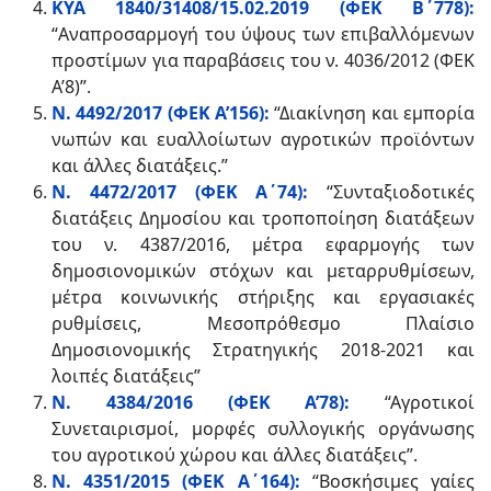
KYA 1840/31408/15.02.2019 (ΦΕΚ Β΄778)
:
“Αναπροσαρμογή του ύψους των επιβαλλόμενων
προστίμων για παραβάσεις του ν. 4036/2012 (ΦΕΚ
Α’8)”.
Ν. 4492/2017 (ΦΕΚ Α’156)
:
“Διακίνηση και εμπορία
νωπών και ευαλλοίωτων αγροτικών προϊόντων
και άλλες διατάξεις.”
N
. 4472/2017 (ΦΕΚ Α΄74)
:
“Συνταξιοδοτικές
διατάξεις Δημοσίου και τροποποίηση διατάξεων
του ν. 4387/2016, μέτρα εφαρμογής των
δημοσιονομικών στόχων και μεταρρυθμίσεων,
μέτρα κοινωνικής στήριξης και εργασιακές
ρυθμίσεις, Μεσοπρόθεσμο Πλαίσιο
Δημοσιονομικής Στρατηγικής 2018-2021 και
λοιπές διατάξεις”
Ν. 4384/2016 (ΦΕΚ Α’78):
“Αγροτικοί
Συνεταιρισμοί, μορφές συλλογικής οργάνωσης
του αγροτικού χώρου και άλλες διατάξεις”.
Ν. 4351/2015 (ΦΕΚ Α΄164):
“Bοσκήσιμες γαίες