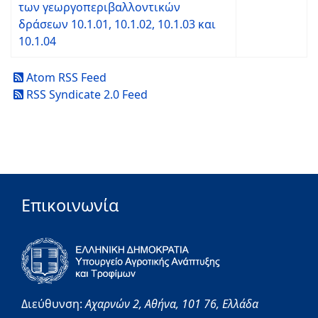
των γεωργοπεριβαλλοντικών
δράσεων 10.1.01, 10.1.02, 10.1.03 και
10.1.04
Atom RSS Feed
RSS Syndicate 2.0 Feed
Επικοινωνία
Διεύθυνση:
Αχαρνών 2,
Αθήνα,
101 76,
Ελλάδα