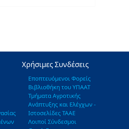
Χρήσιμες Συνδέσεις
Εποπτευόμενοι Φορείς
Βιβλιοθήκη του ΥΠΑΑΤ
Τμήματα Αγροτικής
Ανάπτυξης και Ελέγχων -
ασίας
Ιστοσελίδες ΤΑΑΕ
μένων
Λοιποί Σύνδεσμοι