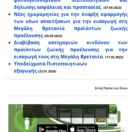
φυτοϋγειονομικών πιστοποιηικών και
δήλωσης ασφάλειας και προστασίας
.
(07.04.2023)
Νέες ημερομηνίες για την έναρξη εφαρμογής
των νέων απαιτήσεων για την εισαγωγή στη
Μεγάλη Βρετανία προϊόντων ζωικής
προέλευσης
(05.09.2023)
Διαβίβαση κατηγοριών κινδύνου των
προϊόντων ζωικής προέλευσης για την
εισαγωγή τους στη Μεγάλη Βρετανία
.
(11.05.2023)
Υποδείγματα Πιστοποιητικών
εξαγωγής
(23.01.2024)
Δ/νση Υγείας των Ζώων
Ενι