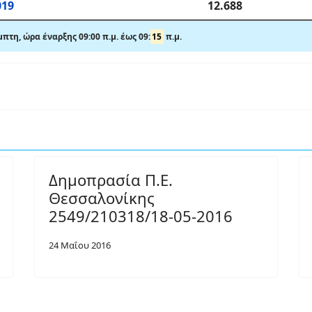
019
12.688
μπτη,
ώρα έναρξης 09:00 π
.
μ. έως 09:
15
π
.
μ.
Δημοπρασία Π.Ε.
Θεσσαλονίκης
2549/210318/18-05-2016
24 Μαΐου 2016