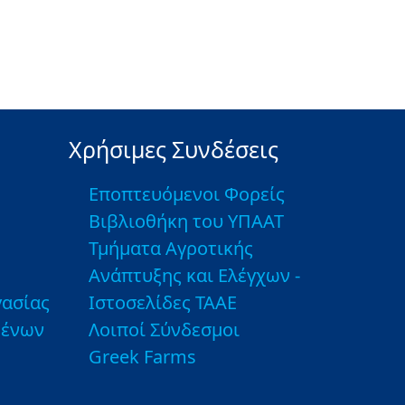
Χρήσιμες Συνδέσεις
Εποπτευόμενοι Φορείς
Βιβλιοθήκη του ΥΠΑΑΤ
Τμήματα Αγροτικής
Ανάπτυξης και Ελέγχων -
ασίας
Ιστοσελίδες ΤΑΑΕ
μένων
Λοιποί Σύνδεσμοι
Greek Farms