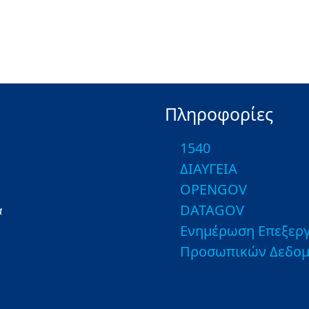
Πληροφορίες
1540
ΔΙΑΥΓΕΙΑ
OPENGOV
DATAGOV
α
Ενημέρωση Επεξεργ
Προσωπικών Δεδο