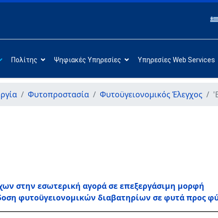
Πολίτης
Ψηφιακές Υπηρεσίες
Υπηρεσίες Web Services
ργία
Φυτοπροστασία
Φυτοϋγειονομικός Έλεγχος
'
ων στην εσωτερική αγορά σε επεξεργάσιμη μορφή
κδοση φυτοϋγειονομικών διαβατηρίων σε φυτά προς φ