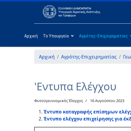
Αρχική
Το Υπουργείο
Αγρότης-Επιχειρηματίας
Αρχική
Αγρότης-Επιχειρηματίας
Γεω
'Εντυπα Ελέγχου
Φυτοϋγειονομικός Έλεγχος
16 Αυγούστου 2023
Έντυπο καταγραφής επίσημων ελέγχ
Έντυπο ελέγχου επιχείρησης για έ