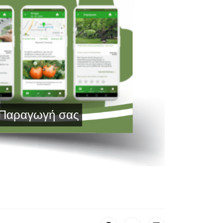
γή σας με Τεχνολογία Αιχμής και Έγκυρη