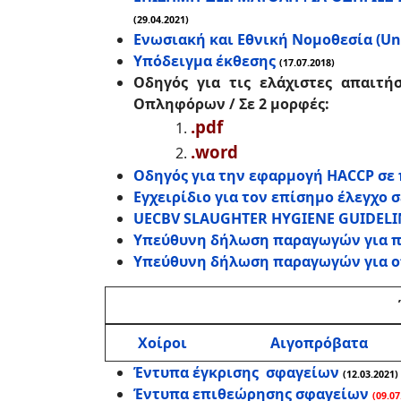
(29.04.2021)
Ενωσιακή και Εθνική Νομοθεσία (Uni
Υπόδειγμα έκθεσης
(17.07.2018)
Οδηγός για τις ελάχιστες απαιτ
Οπληφόρων /
Σε 2 μορφές:
.pdf
.word
Οδηγός για την εφαρμογή HACCP σε
Εγχειρίδιο για τον επίσημο έλεγχο
UECBV SLAUGHTER HYGIENE GUIDELI
Υπεύθυνη δήλωση παραγωγών για π
Υπεύθυνη δήλωση παραγωγών για 
Χοίροι
Αιγοπρόβατα
Έντυπα έγκρισης σφαγείων
(12.03.2021)
Έντυπα επιθεώρησης σφαγείων
(09.07