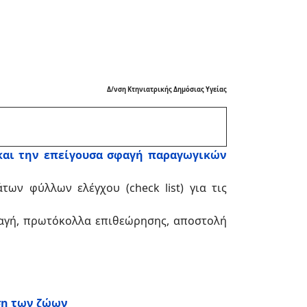
Δ/νση Κτηνιατρικής Δημόσιας Υγείας
και την επείγουσα σφαγή παραγωγικών
ων φύλλων ελέγχου (check list) για τις
αγή, πρωτόκολλα επιθεώρησης, αποστολή
ση των ζώων