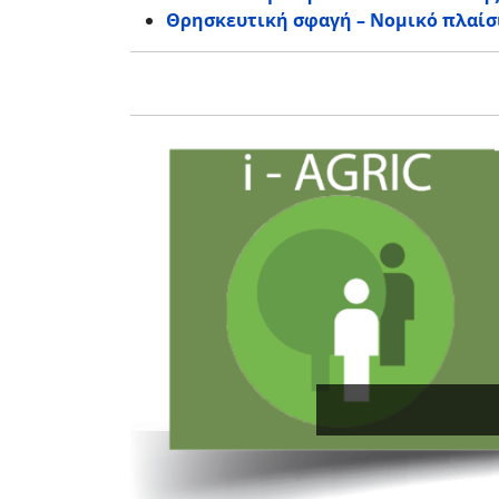
Θρησκευτική σφαγή – Νομικό πλαίσ