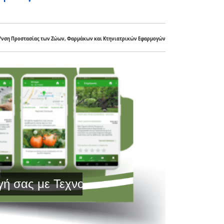
/νση Προστασίας των Ζώων, Φαρμάκων και Κτηνιατρικών Εφαρμογών
ε Τεχνολογία Αιχμής και Έγκυρη Ενημέρω