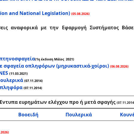
on and National Legislation)
(05.08.2026)
ήσεις αναφορικά με την Εφαρμογή Συστήματος Βάσ
 πτηνοσφαγεία
(1η έκδοση Μάϊος 2021)
 σε σφαγεία οπληφόρων (μηρυκαστικά-χοίροι)
(06.08.2026)
NES
(11.03.2021)
ουλερικά
(07.11.2014)
οπληφόρα
(07.11.2014)
Έντυπα ευρημάτων ελέγχου προ ή μετά σφαγής
(07.11.2014
Βοοειδή
Πουλερικά
Κουν
.2026)