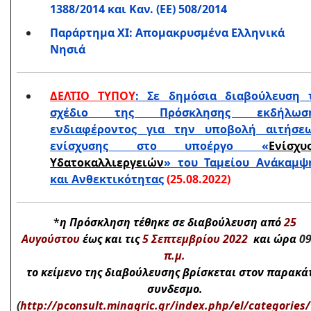
1388/2014 και Καν. (ΕΕ) 508/2014
Παράρτημα XΙ: Απομακρυσμένα Ελληνικά
Νησιά
ΔΕΛΤΙΟ ΤΥΠΟΥ
: Σε δημόσια διαβούλευση 
σχέδιο της Πρόσκλησης εκδήλωσ
ενδιαφέροντος για την υποβολή αιτήσε
ενίσχυσης στο υποέργο «
Ενίσχυ
Υδατοκαλλιεργειών
» του Ταμείου Ανάκαμψ
και Ανθεκτικότητας
(25.08.2022)
*
η Πρόσκληση τέθηκε σε διαβούλευση από
25
Αυγούστου
έως και τις
5 Σεπτεμβρίου
2022
και ώρα
0
π.μ.
το κείμενο της διαβούλευσης βρίσκεται στον παρακ
συνδεσμο.
(
http://pconsult.minagric.gr/index.php/el/categories/