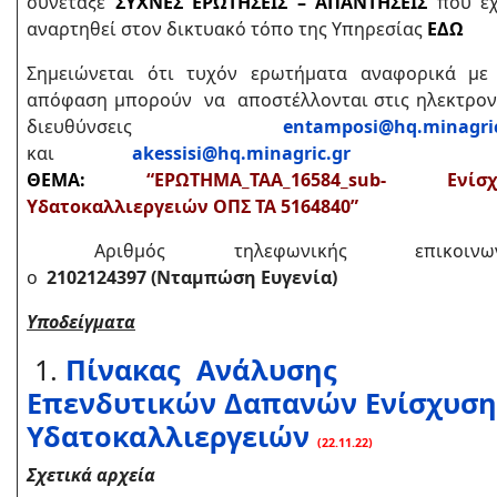
συνέταξε
ΣΥΧΝΕΣ ΕΡΩΤΗΣΕΙΣ – ΑΠΑΝΤΗΣΕΙΣ
που έχ
αναρτηθεί στον δικτυακό τόπο της Υπηρεσίας
ΕΔΩ
Σημειώνεται ότι τυχόν ερωτήματα αναφορικά με
απόφαση μπορούν να αποστέλλονται στις ηλεκτρον
διευθύνσεις
entamposi@hq.minagric
και
akessisi@hq.minagric.gr
μ
ΘΕΜΑ:
“ΕΡΩΤΗΜΑ_ΤΑΑ_16584_sub- Ενίσχ
Υδατοκαλλιεργειών ΟΠΣ ΤΑ 5164840”
Aριθμός τηλεφωνικής επικοινων
ο
2102124397 (Νταμπώση Ευγενία)
Υποδείγματα
1.
Πίνακας Ανάλυσης
Επενδυτικών Δαπανών Ενίσχυση
Υδατοκαλλιεργειών
(22.11.22)
Σχετικά αρχεία