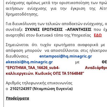
ενίσχυσης αμέσως μετά την οριστικοποίηση των πρ
αιτήσεων ενίσχυσης για την έγκριση της Αίτ
Χρηματοδότησης.
Για διευκόλυνση των τελικών αποδεκτών ενίσχυσης, 
συνέταξε
ΣΥΧΝΕΣ ΕΡΩΤΗΣΕΙΣ –ΑΠΑΝΤΗΣΕΙΣ
που έχ
αναρτηθεί στον δικτυακό τόπο της Υπηρεσίας
ΕΔΩ
Σημειώνεται ότι τυχόν ερωτήματα αναφορικά με
απόφαση μπορούν να αποστέλλονται στις ηλεκτρον
διευθύνσεις
entamposi@hq.minagric.gr
κα
akessisi@hq.minagric.gr
με
ΘΕΜ
“ΕΡΩΤΗΜΑ_ΤΑΑ_16626_sub4- Αναδιάρθρ
καλλιεργειών. Κωδικός ΟΠΣ ΤΑ 5164848”
Aριθμός τηλεφωνικής επικοινωνίας
ο
2102124397
(Νταμπώση Ευγενία)
Υποδείγματα