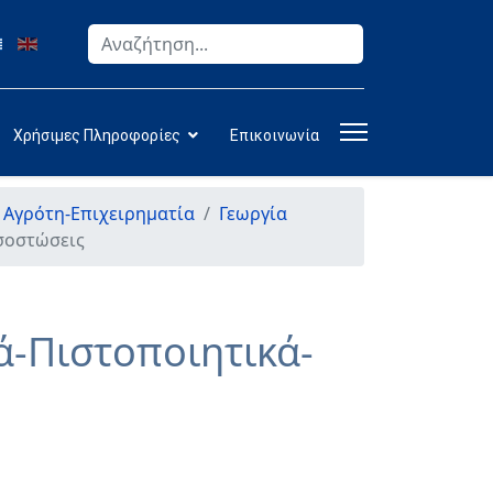
Αναζήτηση
Type 2 or more characters for results.
Χρήσιμες Πληροφορίες
Επικοινωνία
ν Αγρότη-Επιχειρηματία
Γεωργία
οσοστώσεις
ά-Πιστοποιητικά-