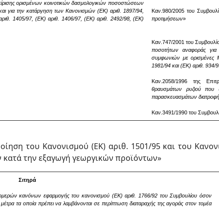
αχείρισης ορισμένων κοινοτικών δασμολογικών ποσοστώσεων
αι για την κατάργηση των Κανονισμών (ΕΚ) αριθ. 1897/94,
Καν.980/2005 του Συμβουλ
αριθ. 1405/97, (ΕΚ) αριθ. 1406/97, (ΕΚ) αριθ. 2492/98, (ΕΚ)
προτιμήσεων
»
Καν.747/2001 του Συμβουλί
ποσοτήτων αναφοράς για 
συμφωνιών με ορισμένες Μ
1981/94 και (ΕΚ) αριθ. 934/
Καν.2058/1996 της Επιτ
θραυσμάτων ρυζιού που
παρασκευασμάτων διατροφή
Καν.3491/1990 του Συμβουλ
ίηση του Κανονισμού (ΕΚ) αριθ. 1501/95 και του Κανον
 κατά την εξαγωγή γεωργικών προϊόντων»
Σιτηρά
ομερών κανόνων εφαρμογής του κανονισμού (ΕΚ) αριθ. 1766/92 του Συμβουλίου όσον
έτρα τα οποία πρέπει να λαμβάνονται σε περίπτωση διαταραχής της αγοράς στον τομέα