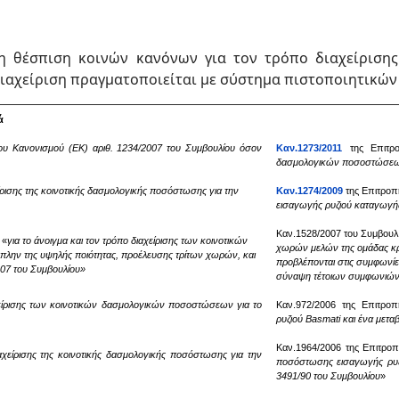
τη θέσπιση κοινών κανόνων για τον τρόπο διαχείρισ
ιαχείριση πραγματοποιείται με σύστημα πιστοποιητικών
ά
του Κανονισμού
(ΕΚ) αριθ. 1234/2007 του Συμβουλίου όσον
Καν.1273/2011
της Επιτρ
δασμολογικών ποσοστώσεων
ίρισης της κοινοτικής δασμολογικής ποσόστωσης για την
Καν.1274/2009
της Επιτροπ
εισαγωγής ρυζιού καταγωγ
Καν.1528/2007 του Συμβουλ
 «
για το άνοιγμα και τον τρόπο διαχείρισης των κοινοτικών
χωρών μελών της ομάδας κρ
πλην της υψηλής ποιότητας, προέλευσης τρίτων χωρών, και
προβλέπονται στις συμφωνίε
007 του Συμβουλίου»
σύναψη τέτοιων συμφωνιώ
χείρισης των κοινοτικών δασμολογικών ποσοστώσεων για το
Καν.972/2006 της Επιτροπ
ρυζιού
Basmati
και ένα μετα
Καν.1964/2006 της Επιτροπ
αχείρισης της κοινοτικής δασμολογικής ποσόστωσης για την
ποσόστωσης εισαγωγής ρυζι
3491/90 του Συμβουλίου
»