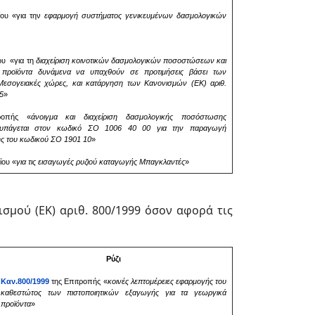
ίου «για την
εφαρμογή συστήματος γενικευμένων δασμολογικών
ου «για τη
διαχείριση κοινοτικών δασμολογικών ποσοστώσεων και
προϊόντα δυνάμενα να υπαχθούν σε προτιμήσεις βάσει των
εσογειακές χώρες, και κατάργηση των Κανονισμών (ΕΚ) αριθ.
95
»
ροπής «
άνοιγμα και διαχείριση δασμολογικής ποσόστωσης
 υπάγεται στον κωδικό ΣΟ 1006 40 00 για την παραγωγή
ς του κωδικού ΣΟ 1901 10
»
ίου «
για τις εισαγωγές ρυζιού καταγωγής Μπαγκλαντές
»
ισμού (ΕΚ) αριθ. 800/1999 όσον αφορά τις
Ρύζι
Καν.800/1999
της Επιτροπής «
κοινές λεπτομέρειες εφαρμογής του
καθεστώτος των πιστοποιητικών εξαγωγής για τα γεωργικά
προϊόντα
»