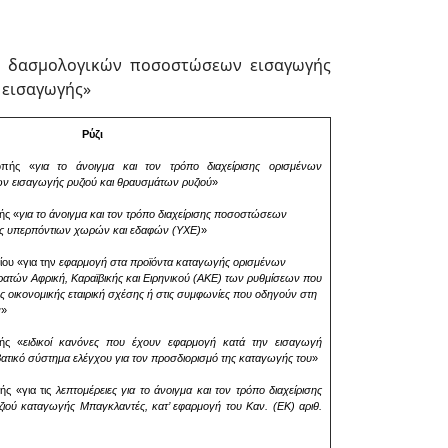
ης δασμολογικών ποσοστώσεων εισαγωγής
 εισαγωγής»
Ρύζι
οπής «
για το
άνοιγμα και τον τρόπο διαχείρισης ορισμένων
 εισαγωγής ρυζιού και θραυσμάτων ρυζιού
»
ής «
για το
άνοιγμα και τον τρόπο διαχείρισης ποσοστώσεων
ής υπερπόντιων χωρών και εδαφών (ΥΧΕ)
»
ίου «για την
εφαρμογή στα προϊόντα καταγωγής ορισμένων
ατών Αφρική, Καραϊβικής και Ειρηνικού (ΑΚΕ) των ρυθμίσεων που
ς οικονομικής εταιρική σχέσης ή στις συμφωνίες που οδηγούν στη
ν
»
ής «
ειδικοί κανόνες που έχουν εφαρμογή κατά την εισαγωγή
βατικό σύστημα ελέγχου για τον προσδιορισμό της καταγωγής του
»
ής «για τις
λεπτομέρειες για το άνοιγμα και τον τρόπο διαχείρισης
ού καταγωγής Μπαγκλαντές, κατ’ εφαρμογή του Καν. (ΕΚ) αριθ.