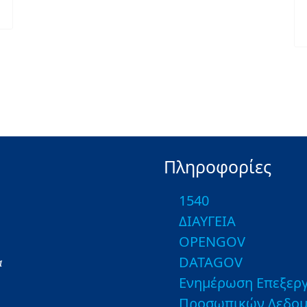
Πληροφορίες
1540
ΔΙΑΥΓΕΙΑ
OPENGOV
DATAGOV
α
Ενημέρωση Επεξεργ
Προσωπικών Δεδο