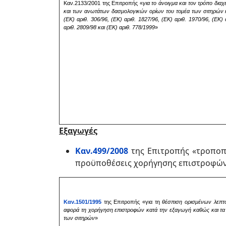
Καν.2133/2001 της Επιτροπής «
για το
άνοιγμα και τον τρόπο δι
και των ανωτάτων δασμολογικών ορίων του τομέα των σιτηρών κ
(ΕΚ) αριθ. 306/96, (ΕΚ) αριθ. 1827/96, (ΕΚ) αριθ. 1970/96, (ΕΚ) 
αριθ. 2809/98 και (ΕΚ) αριθ. 778/1999
»
Εξαγωγές
Καν.499/2008
της Επιτροπής «τροποπο
προϋποθέσεις χορήγησης επιστροφών
Καν.1501/1995
της Επιτροπής «για τη
θέσπιση ορισμένων λεπτ
αφορά τη χορήγηση επιστροφών κατά την εξαγωγή καθώς και τα μ
των σιτηρών
»