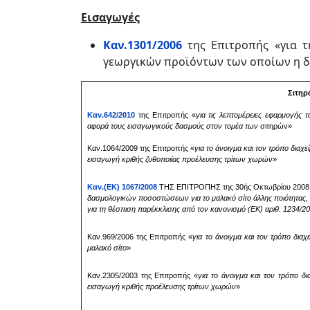
Εισαγωγές
Καν.1301/2006
της Επιτροπής «για 
γεωργικών προϊόντων των οποίων η δ
Σιτηρ
Καν.642/2010
της Επιτροπής «
για
τις λεπτομέρειες εφαρμογής 
αφορά τους εισαγωγικούς δασμούς στον τομέα των
σιτηρών»
Καν.1064/2009 της Επιτροπής «
για το
άνοιγμα και τον τρόπο διαχε
εισαγωγή κριθής ζυθοποιίας προέλευσης τρίτων χωρών
»
Καν.(ΕΚ) 1067/2008
ΤΗΣ ΕΠΙΤΡΟΠΗΣ της 30ής Οκτωβρίου 2008
δασμολογικών ποσοστώσεων για το μαλακό σίτο άλλης ποιότητας, 
για τη θέσπιση παρέκκλισης από τον κανονισμό (ΕΚ) αριθ. 1234/2
Καν.969/2006 της Επιτροπής «
για το
άνοιγμα και τον τρόπο δια
μαλακό σίτο
»
Καν.2305/2003 της Επιτροπής «
για το
άνοιγμα και τον τρόπο δι
εισαγωγή κριθής προέλευσης τρίτων χωρών
»