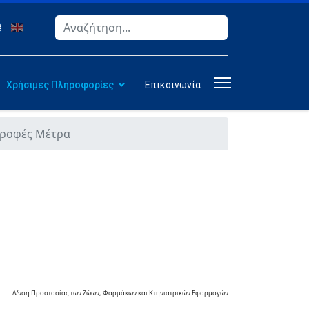
Αναζήτηση
Type 2 or more characters for results.
Χρήσιμες Πληροφορίες
Επικοινωνία
τροφές Μέτρα
Δ/νση Προστασίας των Ζώων, Φαρμάκων και Κτηνιατρικών Εφαρμογών