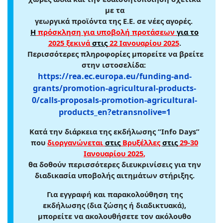
με τα
γεωργικά προϊόντα της Ε.Ε. σε νέες αγορές.
Η
πρόσκληση για υποβολή προτάσεων
για το
2025 ξεκινά
στις
22 Ιανουαρίου 2025
.
Περισσότερες πληροφορίες μπορείτε να βρείτε
στην ιστοσελίδα:
https://rea.ec.europa.eu/funding-and-
grants/promotion-agricultural-products-
0/calls-proposals-promotion-agricultural-
products_en?etransnolive=1
Κατά την διάρκεια της εκδήλωσης “Info Days”
που
διοργανώνεται
στις
Βρυξέλλες
στις
29-30
Ιανουαρίου 2025
,
θα δοθούν περισσότερες διευκρινίσεις για την
διαδικασία υποβολής αιτημάτων στήριξης.
Για εγγραφή και παρακολούθηση της
εκδήλωσης (δια ζώσης ή διαδικτυακά),
μπορείτε να ακολουθήσετε τον ακόλουθο