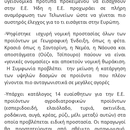
υγειονομικά πρότυπα προκειμένου να εισαχθούν
στην Ε.Ε. Ήδη η Ε.Ε. προχωράει σε πλήρη
αναμόρφωση των Τελωνείων ώστε να γίνεται πιο
αυστηρός έλεγχος για το τι εισάγεται στην Ευρώπη.
-Ψηφίστηκε ισχυρή νομική προστασίας όλων των
προϊόντων με Γεωγραφική Ένδειξη, όπως η φέτα.
Κρασιά όπως η Σαντορίνη, η Νεμέα, η Νάουσα και
αποστάγματα (Ούζο, Τσίπουρο) παύουν να είναι
«γενικές ονομασίες» και αποκτούν νομική θωράκιση.
Η Συμφωνία προβλέπει την μείωση ή κατάργηση
των υψηλών δασμών σε προϊόντα που πλέον
γίνονται πιο ανταγωνιστικά σε μεγάλες αγορές
-Υπάρχει κατάλογος 14 ευαίσθητων για την Ε.Ε.
προϊόντων αγροδιατροφικών προϊόντων
(εσπεριδοειδή, ελαιόλαδο, τυριά, ακτινίδια,
ροδάκινα, αυγά, κρέας, ρύζι, μέλι μεταξύ αυτών) στα
οποία προβλέπεται ειδική προστασία. Οι παραγωγοί
θα προστατεύονται από αθέμιτο ανταγωνισμό,