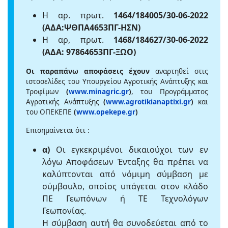
Η αρ. πρωτ.
1464/184005/30-06-2022
(ΑΔΑ:ΨΘΠΑ4653ΠΓ-ΗΣΝ)
Η αρ, πρωτ.
1468/184627/30-06-2022
(ΑΔΑ: 97864653ΠΓ-ΞΩΟ)
Οι παραπάνω αποφάσεις έχουν
αναρτηθεί στις
ιστοσελίδες του Υπουργείου Αγροτικής Ανάπτυξης και
Τροφίμων
(
www.minagric.gr
)
, του Προγράμματος
Αγροτικής Ανάπτυξης
(
www.agrotikianaptixi.gr
)
και
του ΟΠΕΚΕΠΕ
(
www.opekepe.gr
)
Επισημαίνεται ότι :
α)
Οι εγκεκριμένοι δικαιούχοι των εν
λόγω Αποφάσεων Ένταξης θα πρέπει να
καλύπτονται από νόμιμη σύμβαση με
σύμβουλο, οποίος υπάγεται στον κλάδο
ΠΕ Γεωπόνων ή ΤΕ Τεχνολόγων
Γεωπονίας.
Η σύμβαση αυτή θα συνοδεύεται από το