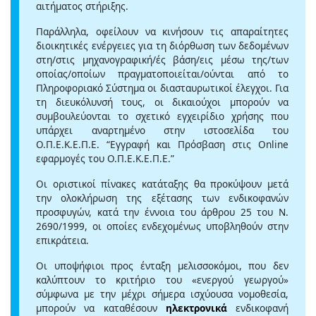
αιτήματος στήριξης.
Παράλληλα, οφείλουν να κινήσουν τις απαραίτητες
διοικητικές ενέργειες για τη διόρθωση των δεδομένων
στη/στις μηχανογραφική/ές βάση/εις μέσω της/των
οποίας/οποίων πραγματοποιείται/ούνται από το
Πληροφοριακό Σύστημα οι διασταυρωτικοί έλεγχοι. Για
τη διευκόλυνσή τους, οι δικαιούχοι μπορούν να
συμβουλεύονται το σχετικό εγχειρίδιο χρήσης που
υπάρχει αναρτημένο στην ιστοσελίδα του
Ο.Π.Ε.Κ.Ε.Π.Ε. “Εγγραφή και Πρόσβαση στις Online
εφαρμογές του Ο.Π.Ε.Κ.Ε.Π.Ε.”
Οι οριστικοί πίνακες κατάταξης θα προκύψουν μετά
την ολοκλήρωση της εξέτασης των ενδικοφανών
προσφυγών, κατά την έννοια του άρθρου 25 του Ν.
2690/1999, οι οποίες ενδεχομένως υποβληθούν στην
επικράτεια.
Οι υποψήφιοι προς ένταξη μελισσοκόμοι, που δεν
καλύπτουν το κριτήριο του «ενεργού γεωργού»
σύμφωνα με την μέχρι σήμερα ισχύουσα νομοθεσία,
μπορούν να καταθέσουν
ηλεκτρονικά
ενδικοφανή