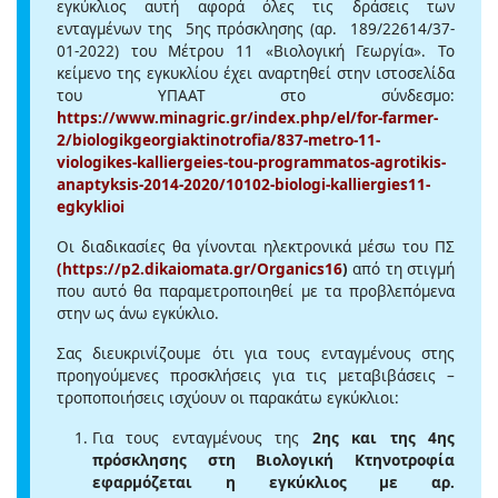
εγκύκλιος αυτή αφορά όλες τις δράσεις των
ενταγμένων της 5ης πρόσκλησης (αρ. 189/22614/37-
01-2022) του Μέτρου 11 «Βιολογική Γεωργία». Το
κείμενο της εγκυκλίου έχει αναρτηθεί στην ιστοσελίδα
του ΥΠΑΑΤ στο σύνδεσμο:
https://www.minagric.gr/index.php/el/for-farmer-
2/biologikgeorgiaktinotrofia/837-metro-11-
viologikes-kalliergeies-tou-programmatos-agrotikis-
anaptyksis-2014-2020/10102-biologi-kalliergies11-
egkyklioi
Οι διαδικασίες θα γίνονται ηλεκτρονικά μέσω του ΠΣ
(
https://p2.dikaiomata.gr/Organics16
)
από τη στιγμή
που αυτό θα παραμετροποιηθεί με τα προβλεπόμενα
στην ως άνω εγκύκλιο.
Σας διευκρινίζουμε ότι για τους ενταγμένους στης
προηγούμενες προσκλήσεις για τις μεταβιβάσεις –
τροποποιήσεις ισχύουν οι παρακάτω εγκύκλιοι:
Για τους ενταγμένους της
2ης και της 4ης
πρόσκλησης στη Βιολογική Κτηνοτροφία
εφαρμόζεται η εγκύκλιος με αρ.