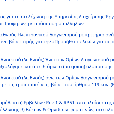
ς για τη στελέχωση της Υπηρεσίας Διαχείρισης Έρ
αι Τροφίμων, με απόσπαση υπαλλήλων
Διεθνούς Ηλεκτρονικού Διαγωνισμού με κριτήριο αν
ο βάσει τιμής για την «Προμήθεια υλικών για τις
Ανοικτού (Διεθνούς) Άνω των Ορίων Διαγωνισμού με 
ξιολόγηση κατά τη διάρκεια (on going) υλοποίησης
 Ανοικτού (Διεθνούς) άνω των Ορίων Διαγωνισμού με
με τις τροποποιήσεις, βάσει του άρθρου 119 καν. (Ε
ομήθεια α) Εμβολίων Rev-1 & RB51, στο πλαίσιο της
λλωσης β) Βόειων & Ορνίθιων φυματινών, στο πλαί